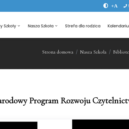
+A
y Szkoły
Nasza Szkoła
Strefa dla rodzica
Kalendari
Strona domowa
Nasza Szkoła
Bibliot
rodowy Program Rozwoju Czytelnic