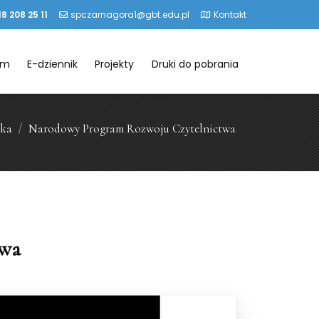
18 208 25 11
spczarnagora1@gbt.edu.pl
Kontakt
um
E-dziennik
Projekty
Druki do pobrania
eka
Narodowy Program Rozwoju Czytelnictwa
twa