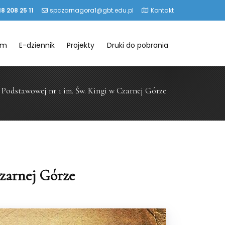
18 208 25 11
spczarnagora1@gbt.edu.pl
Kontakt
um
E-dziennik
Projekty
Druki do pobrania
 Podstawowej nr 1 im. Św. Kingi w Czarnej Górze
zarnej Górze