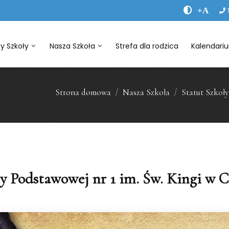
+A
y Szkoły
Nasza Szkoła
Strefa dla rodzica
Kalendari
Strona domowa
Nasza Szkoła
Statut Szkoły
ły Podstawowej nr 1 im. Św. Kingi w C