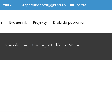
18 208 25 11
spczarnagora1@gbt.edu.pl
Kontakt
um
E-dziennik
Projekty
Druki do pobrania
Strona domowa
&nbsp;Z Orlika na Stadion