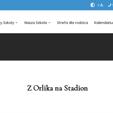
+A
y Szkoły
Nasza Szkoła
Strefa dla rodzica
Kalendari
Z Orlika na Stadion